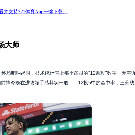
并支持321体育App一键下载。
场大师
网的终场哨响起时，技术统计表上那个耀眼的"12助攻"数字，无声
的前锋今晚在进攻端手感其实一般——12投5中的命中率，三分线