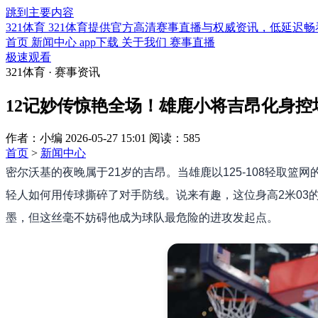
跳到主要内容
321体育
321体育提供官方高清赛事直播与权威资讯，低延迟畅看
首页
新闻中心
app下载
关于我们
赛事直播
极速观看
321体育 · 赛事资讯
12记妙传惊艳全场！雄鹿小将吉昂化身控
作者：小编
2026-05-27 15:01
阅读：
585
首页
>
新闻中心
密尔沃基的夜晚属于21岁的吉昂。当雄鹿以125-108轻取篮
轻人如何用传球撕碎了对手防线。说来有趣，这位身高2米03
墨，但这丝毫不妨碍他成为球队最危险的进攻发起点。