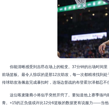
你能清晰感受到吉昂在场上的蜕变。37分钟的出场时间里，
前场篮板。最令人惊叹的是那12次助攻，每一次都精准找到
传球助攻洛佩兹完成暴扣时，连场边督战的布登霍尔泽都忍不
这位喀麦隆裔小将似乎突然开窍了。要知道他上赛季场均助攻
青。+15的正负值或许比12分6篮板的数据更有说服力——